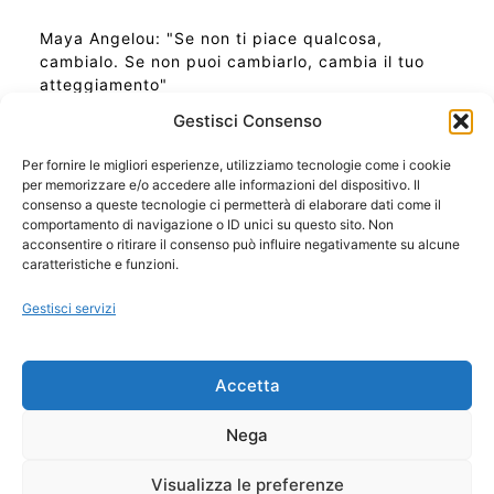
Maya Angelou: "Se non ti piace qualcosa,
cambialo. Se non puoi cambiarlo, cambia il tuo
atteggiamento"
Gestisci Consenso
Per fornire le migliori esperienze, utilizziamo tecnologie come i cookie
per memorizzare e/o accedere alle informazioni del dispositivo. Il
Ora Esatta in Italia in questo momento
consenso a queste tecnologie ci permetterà di elaborare dati come il
Ti Senti Strano Ultimamente? Potrebbe Essere per
comportamento di navigazione o ID unici su questo sito. Non
la Risonanza di Schumann
acconsentire o ritirare il consenso può influire negativamente su alcune
Come Sapere Se Stai Ascendendo alla Quinta
caratteristiche e funzioni.
Dimensione
Gestisci servizi
Copyright 2026 NotiziePlus.com
Accetta
Edizioni Web4Star
Chi Siamo: Redazione
Nega
📰 Contenuto Umano Verificato
Privacy Coockie
-
Pubblicità
Visualizza le preferenze