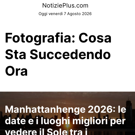
Skip
NotiziePlus.com
to
Oggi venerdì 7 Agosto 2026
content
Fotografia: Cosa
Sta Succedendo
Ora
Manhattanhenge 2026: le
date e i luoghi migliori per
vedere il Sole tra i