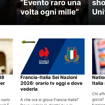
“Evento raro una
sho
volta ogni mille”
Uni
Francia-Italia Sei Nazioni
88
Natio
2026: orario tv oggi e dove
ier
Itali
vederla
Chi aff
gioca?
A che ora si gioca Francia-Italia?
 ruolo