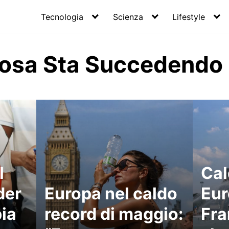
Tecnologia
Scienza
Lifestyle
Cosa Sta Succedendo
l
Cal
der
Europa nel caldo
Eur
ia
record di maggio:
Fra