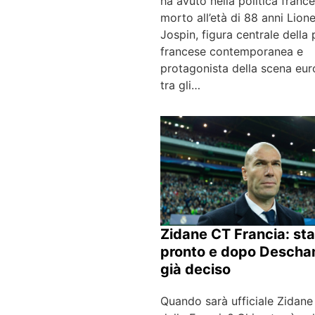
ha avuto nella politica franc
morto all’età di 88 anni Lione
Jospin, figura centrale della 
francese contemporanea e
protagonista della scena eu
tra gli…
Zidane CT Francia: sta
pronto e dopo Desch
già deciso
Quando sarà ufficiale Zidan