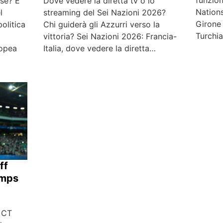
funzion
Dove vedere la diretta tv o lo
ese? È
Nations
streaming del Sei Nazioni 2026?
l
Girone 
Chi guiderà gli Azzurri verso la
politica
Turchia
vittoria? Sei Nazioni 2026: Francia-
Italia, dove vedere la diretta…
ropea
ff
amps
e CT