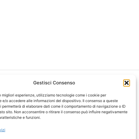
Gestisci Consenso
le migliori esperienze, utilizziamo tecnologie come i cookie per
e/o accedere alle informazioni del dispositivo. Il consenso a queste
i permetterà di elaborare dati come il comportamento di navigazione o ID
ght 2026 NotiziePlus.com
sto sito. Non acconsentire o ritirare il consenso può influire negativamente
ni Web4Star
ratteristiche e funzioni.
amo: Redazione
tenuto Umano Verificato
vizi
y Coockie
-
Pubblicità