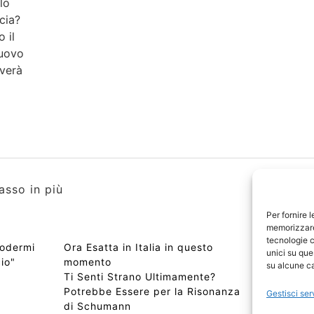
lo
cia?
 il
nuovo
iverà
asso in più
Per fornire 
memorizzare 
tecnologie c
godermi
Ora Esatta in Italia in questo
Copyri
unici su que
cio"
momento
Edizio
su alcune ca
Ti Senti Strano Ultimamente?
Chi Si
Potrebbe Essere per la Risonanza
📰 Con
Gestisci ser
di Schumann
Privac