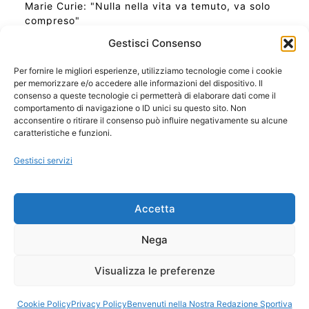
Marie Curie: "Nulla nella vita va temuto, va solo
compreso"
Gestisci Consenso
Per fornire le migliori esperienze, utilizziamo tecnologie come i cookie
per memorizzare e/o accedere alle informazioni del dispositivo. Il
Ora Esatta in Italia in questo momento
consenso a queste tecnologie ci permetterà di elaborare dati come il
Ti Senti Strano Ultimamente? Potrebbe Essere per
comportamento di navigazione o ID unici su questo sito. Non
la Risonanza di Schumann
acconsentire o ritirare il consenso può influire negativamente su alcune
Come Sapere Se Stai Ascendendo alla Quinta
caratteristiche e funzioni.
Dimensione
Gestisci servizi
Copyright 2026 NotiziePlus.com
Accetta
Edizioni Web4Star
Chi Siamo: Redazione
Nega
📰 Contenuto Umano Verificato
Privacy Coockie
-
Pubblicità
Visualizza le preferenze
Sitemap
-
Feed
Cookie Policy
Privacy Policy
Benvenuti nella Nostra Redazione Sportiva