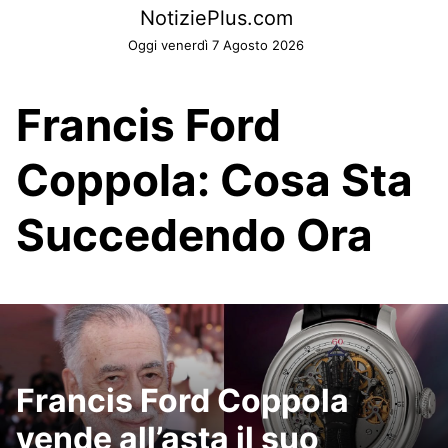
Skip
NotiziePlus.com
to
Oggi venerdì 7 Agosto 2026
content
Francis Ford
Coppola: Cosa Sta
Succedendo Ora
Francis Ford Coppola
vende all’asta il suo