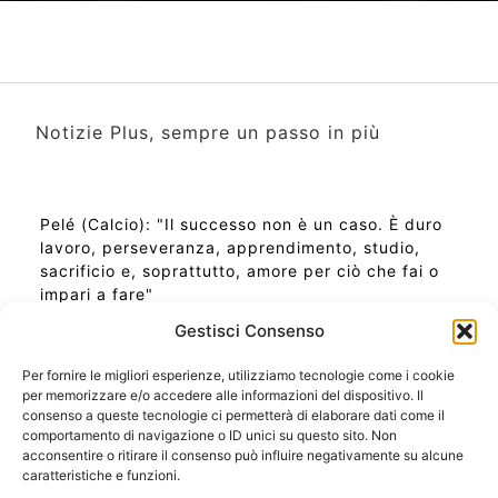
Notizie Plus, sempre un passo in più
Pelé (Calcio): "Il successo non è un caso. È duro
lavoro, perseveranza, apprendimento, studio,
sacrificio e, soprattutto, amore per ciò che fai o
impari a fare"
Gestisci Consenso
Per fornire le migliori esperienze, utilizziamo tecnologie come i cookie
per memorizzare e/o accedere alle informazioni del dispositivo. Il
Ora Esatta in Italia in questo momento
consenso a queste tecnologie ci permetterà di elaborare dati come il
Ti Senti Strano Ultimamente? Potrebbe Essere per
comportamento di navigazione o ID unici su questo sito. Non
la Risonanza di Schumann
acconsentire o ritirare il consenso può influire negativamente su alcune
Come Sapere Se Stai Ascendendo alla Quinta
caratteristiche e funzioni.
Dimensione