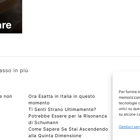
a
are
asso in più
Per fornire 
se non
Ora Esatta in Italia in questo
Copyri
memorizzare 
momento
Edizio
tecnologie c
unici su que
Ti Senti Strano Ultimamente?
Chi Si
su alcune ca
Potrebbe Essere per la Risonanza
📰 Con
di Schumann
Privac
Gestisci ser
Come Sapere Se Stai Ascendendo
Sitem
alla Quinta Dimensione