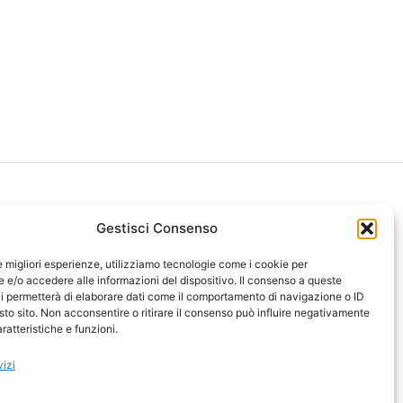
Gestisci Consenso
le migliori esperienze, utilizziamo tecnologie come i cookie per
ght 2026 NotiziePlus.com
e/o accedere alle informazioni del dispositivo. Il consenso a queste
ni Web4Star
i permetterà di elaborare dati come il comportamento di navigazione o ID
sto sito. Non acconsentire o ritirare il consenso può influire negativamente
amo: Redazione
ratteristiche e funzioni.
tenuto Umano Verificato
y Coockie
-
Pubblicità
vizi
ap
-
Feed