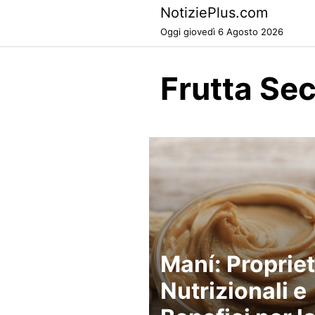
Skip
NotiziePlus.com
to
Oggi giovedì 6 Agosto 2026
content
Frutta Se
Maní: Proprie
Nutrizionali e