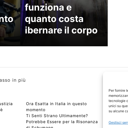
funziona e
nto
quanto costa
ibernare il corpo
asso in più
Per fornire 
memorizzare 
tecnologie c
ustizia
Ora Esatta in Italia in questo
Copyri
unici su que
 è
momento
Edizio
su alcune ca
Ti Senti Strano Ultimamente?
Chi Si
Potrebbe Essere per la Risonanza
📰 Con
Gestisci ser
di Schumann
Privac