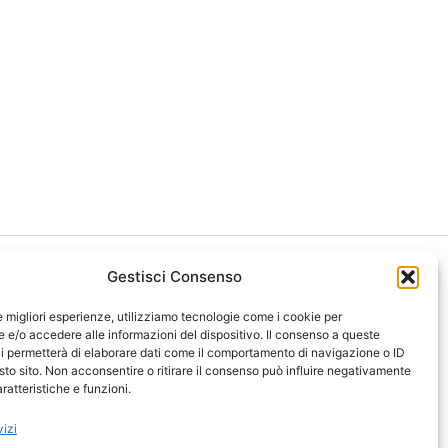
Gestisci Consenso
le migliori esperienze, utilizziamo tecnologie come i cookie per
e/o accedere alle informazioni del dispositivo. Il consenso a queste
i permetterà di elaborare dati come il comportamento di navigazione o ID
ght 2026 NotiziePlus.com
sto sito. Non acconsentire o ritirare il consenso può influire negativamente
ni Web4Star
ratteristiche e funzioni.
amo: Redazione
tenuto Umano Verificato
vizi
y Coockie
-
Pubblicità