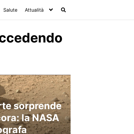
Salute
Attualità
Succedendo
te sorprende
ora: la NASA
ografa