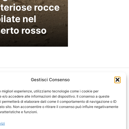
teriose rocce
ilate nel
erto rosso
Gestisci Consenso
le migliori esperienze, utilizziamo tecnologie come i cookie per
e/o accedere alle informazioni del dispositivo. Il consenso a queste
i permetterà di elaborare dati come il comportamento di navigazione o ID
ght 2026 NotiziePlus.com
sto sito. Non acconsentire o ritirare il consenso può influire negativamente
ni Web4Star
ratteristiche e funzioni.
amo: Redazione
tenuto Umano Verificato
vizi
y Coockie
-
Pubblicità