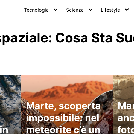
Tecnologia
Scienza
Lifestyle
spaziale: Cosa Sta 
Marte, scoperta
Mar
impossibile: nel
anc
in
meteorite c’è un
fot