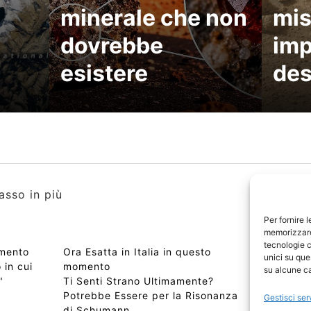
minerale che non
mis
dovrebbe
imp
esistere
des
asso in più
Per fornire 
memorizzare 
tecnologie c
omento
Ora Esatta in Italia in questo
Copyri
unici su que
 in cui
momento
Edizio
su alcune ca
"
Ti Senti Strano Ultimamente?
Chi Si
Potrebbe Essere per la Risonanza
📰 Con
Gestisci ser
di Schumann
Privac