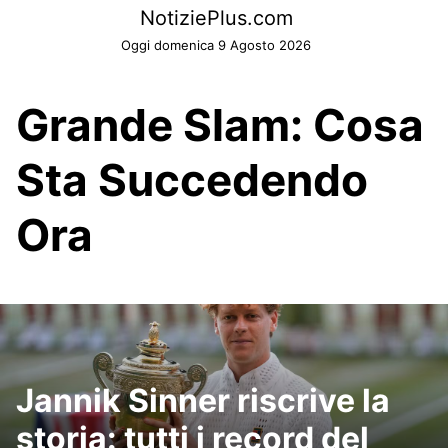
Skip
NotiziePlus.com
to
Oggi domenica 9 Agosto 2026
content
Grande Slam: Cosa
Sta Succedendo
Ora
Jannik Sinner riscrive la
storia: tutti i record del