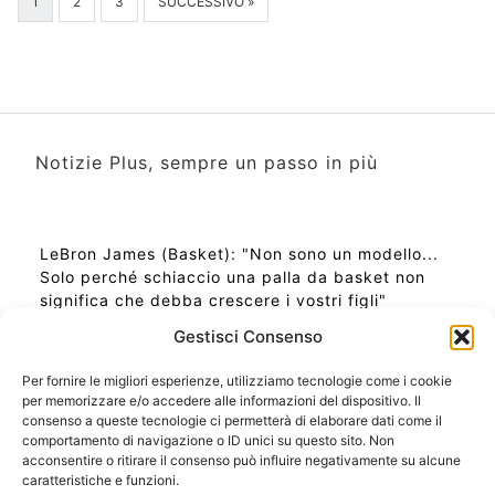
1
2
3
SUCCESSIVO »
Notizie Plus, sempre un passo in più
LeBron James (Basket): "Non sono un modello...
Solo perché schiaccio una palla da basket non
significa che debba crescere i vostri figli"
Gestisci Consenso
Per fornire le migliori esperienze, utilizziamo tecnologie come i cookie
per memorizzare e/o accedere alle informazioni del dispositivo. Il
Ora Esatta in Italia in questo momento
consenso a queste tecnologie ci permetterà di elaborare dati come il
Ti Senti Strano Ultimamente? Potrebbe Essere per
comportamento di navigazione o ID unici su questo sito. Non
la Risonanza di Schumann
acconsentire o ritirare il consenso può influire negativamente su alcune
Come Sapere Se Stai Ascendendo alla Quinta
caratteristiche e funzioni.