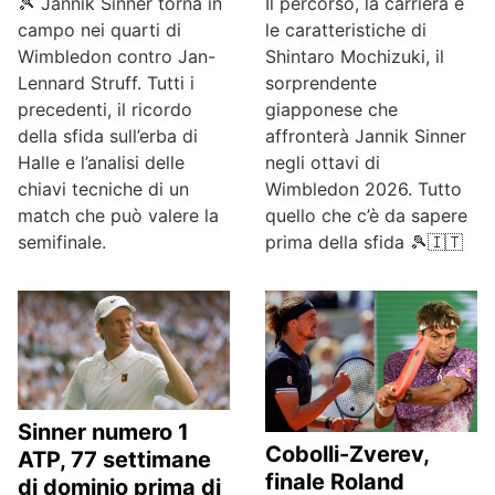
🎾 Jannik Sinner torna in
Il percorso, la carriera e
campo nei quarti di
le caratteristiche di
Wimbledon contro Jan-
Shintaro Mochizuki, il
Lennard Struff. Tutti i
sorprendente
precedenti, il ricordo
giapponese che
della sfida sull’erba di
affronterà Jannik Sinner
Halle e l’analisi delle
negli ottavi di
chiavi tecniche di un
Wimbledon 2026. Tutto
match che può valere la
quello che c’è da sapere
semifinale.
prima della sfida 🎾🇮🇹
Sinner numero 1
Cobolli-Zverev,
ATP, 77 settimane
finale Roland
di dominio prima di