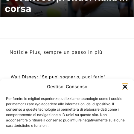
corsa
Notizie Plus, sempre un passo in più
Walt Disney: "Se puoi sognarlo, puoi farlo"
Gestisci Consenso
Per fornire le migliori esperienze, utilizziamo tecnologie come i cookie
per memorizzare e/o accedere alle informazioni del dispositivo. Il
Ora Esatta in Italia in questo momento
consenso a queste tecnologie ci permetterà di elaborare dati come il
Ti Senti Strano Ultimamente? Potrebbe Essere per
comportamento di navigazione o ID unici su questo sito. Non
la Risonanza di Schumann
acconsentire o ritirare il consenso può influire negativamente su alcune
Come Sapere Se Stai Ascendendo alla Quinta
caratteristiche e funzioni.
Dimensione