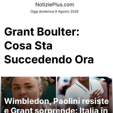
Skip
NotiziePlus.com
to
Oggi domenica 9 Agosto 2026
content
Grant Boulter:
Cosa Sta
Succedendo Ora
Wimbledon, Paolini resiste
e Grant sorprende: Italia in