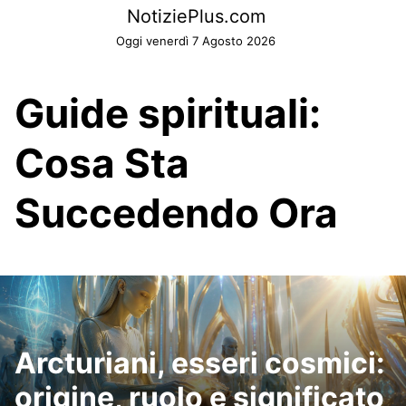
Skip
NotiziePlus.com
to
Oggi venerdì 7 Agosto 2026
content
Guide spirituali:
Cosa Sta
Succedendo Ora
Arcturiani, esseri cosmici:
origine, ruolo e significato