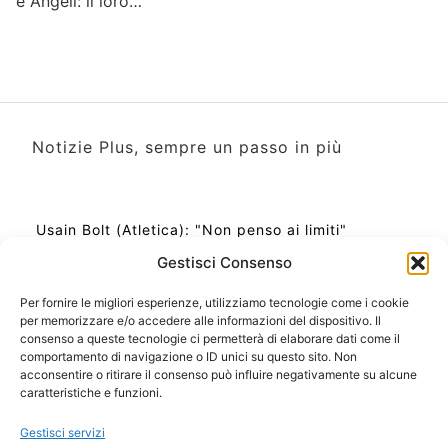
e Angeli: il loro…
Notizie Plus, sempre un passo in più
Usain Bolt (Atletica): "Non penso ai limiti"
Gestisci Consenso
Per fornire le migliori esperienze, utilizziamo tecnologie come i cookie
per memorizzare e/o accedere alle informazioni del dispositivo. Il
Ora Esatta in Italia in questo momento
consenso a queste tecnologie ci permetterà di elaborare dati come il
Ti Senti Strano Ultimamente? Potrebbe Essere per
comportamento di navigazione o ID unici su questo sito. Non
la Risonanza di Schumann
acconsentire o ritirare il consenso può influire negativamente su alcune
Come Sapere Se Stai Ascendendo alla Quinta
caratteristiche e funzioni.
Dimensione
Gestisci servizi