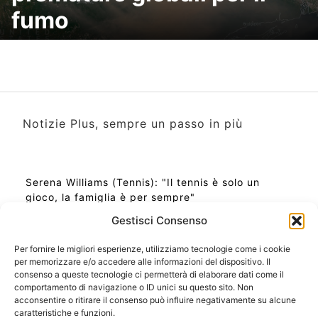
fumo
Notizie Plus, sempre un passo in più
Serena Williams (Tennis): "Il tennis è solo un
gioco, la famiglia è per sempre"
Gestisci Consenso
Per fornire le migliori esperienze, utilizziamo tecnologie come i cookie
per memorizzare e/o accedere alle informazioni del dispositivo. Il
Ora Esatta in Italia in questo momento
consenso a queste tecnologie ci permetterà di elaborare dati come il
Ti Senti Strano Ultimamente? Potrebbe Essere per
comportamento di navigazione o ID unici su questo sito. Non
la Risonanza di Schumann
acconsentire o ritirare il consenso può influire negativamente su alcune
Come Sapere Se Stai Ascendendo alla Quinta
caratteristiche e funzioni.