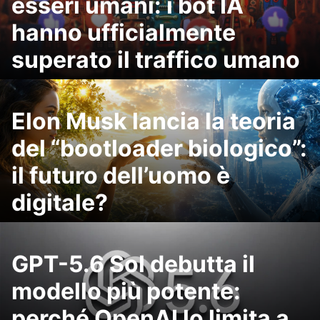
esseri umani: i bot IA
hanno ufficialmente
superato il traffico umano
Elon Musk lancia la teoria
del “bootloader biologico”:
il futuro dell’uomo è
digitale?
GPT-5.6 Sol debutta il
modello più potente:
perché OpenAI lo limita a