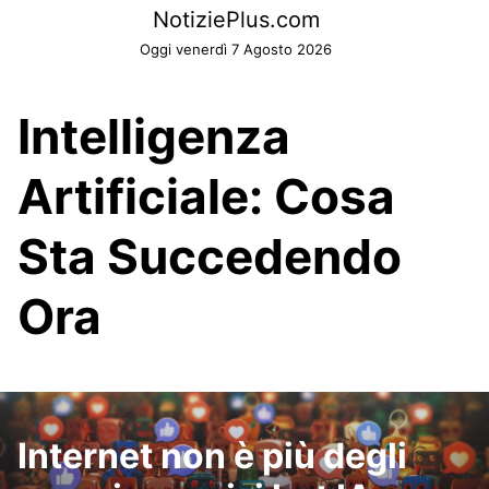
Skip
NotiziePlus.com
to
Oggi venerdì 7 Agosto 2026
content
Intelligenza
Artificiale: Cosa
Sta Succedendo
Ora
Internet non è più degli