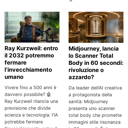
Ray Kurzweil: entro
Midjourney, lancia
il 2032 potremmo
lo Scanner Total
fermare
Body in 60 secondi:
l’invecchiamento
rivoluzione o
umano
azzardo?
Vivere fino a 500 anni è
Da leader dell’AI creativa
davvero possibile? 🤖
a protagonista della
Ray Kurzweil rilancia una
sanità: Midjourney
previsione che divide
presenta uno scanner
scienza e tecnologia: l’IA
total body che promette
potrebbe fermare
immagini stile risonanza