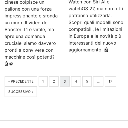
Watch con Siri AI e
cinese colpisce un
watchOS 27, ma non tutti
pallone con una forza
potranno utilizzarla.
impressionante e sfonda
Scopri quali modelli sono
un muro. Il video del
compatibili, le limitazioni
Booster T1 è virale, ma
in Europa e le novità più
apre una domanda
interessanti del nuovo
cruciale: siamo davvero
aggiornamento. 🤖
pronti a convivere con
macchine così potenti?
🤖⚽
« PRECEDENTE
1
2
3
4
5
…
17
SUCCESSIVO »