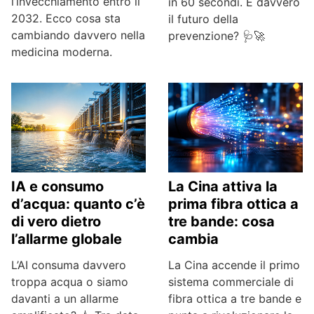
l’invecchiamento entro il
in 60 secondi. È davvero
2032. Ecco cosa sta
il futuro della
cambiando davvero nella
prevenzione? 🩺🚀
medicina moderna.
IA e consumo
La Cina attiva la
d’acqua: quanto c’è
prima fibra ottica a
di vero dietro
tre bande: cosa
l’allarme globale
cambia
L’AI consuma davvero
La Cina accende il primo
troppa acqua o siamo
sistema commerciale di
davanti a un allarme
fibra ottica a tre bande e