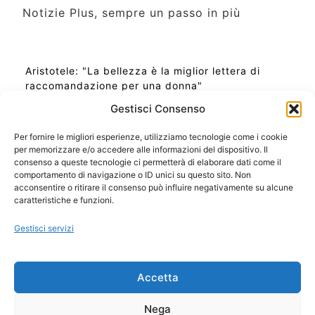
Notizie Plus, sempre un passo in più
Aristotele: "La bellezza è la miglior lettera di
raccomandazione per una donna"
Gestisci Consenso
Per fornire le migliori esperienze, utilizziamo tecnologie come i cookie
per memorizzare e/o accedere alle informazioni del dispositivo. Il
Ora Esatta in Italia in questo momento
consenso a queste tecnologie ci permetterà di elaborare dati come il
Ti Senti Strano Ultimamente? Potrebbe Essere per
comportamento di navigazione o ID unici su questo sito. Non
la Risonanza di Schumann
acconsentire o ritirare il consenso può influire negativamente su alcune
Come Sapere Se Stai Ascendendo alla Quinta
caratteristiche e funzioni.
Dimensione
Gestisci servizi
Copyright 2026 NotiziePlus.com
Accetta
Edizioni Web4Star
Chi Siamo: Redazione
Nega