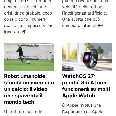
amplificato? 💧 Tra data
punta a rivoluzionare la
center, sostenibilità e
velocità delle reti per
crisi idrica globale, ecco
l’intelligenza artificiale.
cosa dicono i numeri
Una svolta che può
reali e cosa spesso viene
cambiare internet 🌐⚡
ignorato 🌍
Robot umanoide
WatchOS 27:
sfonda un muro con
perché Siri AI non
un calcio: il video
funzionerà su molti
che spaventa il
Apple Watch
mondo tech
⌚ Apple rivoluziona
l’esperienza su Apple
Un robot umanoide