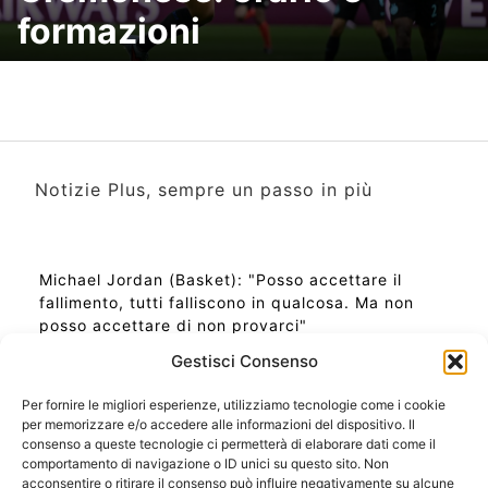
formazioni
Notizie Plus, sempre un passo in più
Michael Jordan (Basket): "Posso accettare il
fallimento, tutti falliscono in qualcosa. Ma non
posso accettare di non provarci"
Gestisci Consenso
Per fornire le migliori esperienze, utilizziamo tecnologie come i cookie
per memorizzare e/o accedere alle informazioni del dispositivo. Il
Ora Esatta in Italia in questo momento
consenso a queste tecnologie ci permetterà di elaborare dati come il
Ti Senti Strano Ultimamente? Potrebbe Essere per
comportamento di navigazione o ID unici su questo sito. Non
la Risonanza di Schumann
acconsentire o ritirare il consenso può influire negativamente su alcune