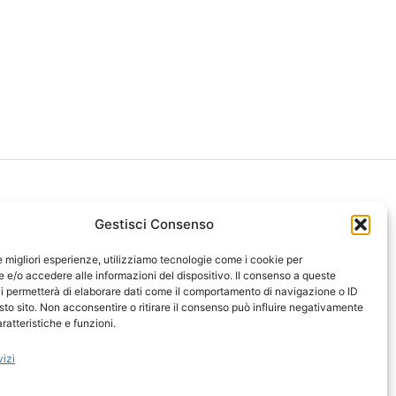
Gestisci Consenso
le migliori esperienze, utilizziamo tecnologie come i cookie per
ght 2026 NotiziePlus.com
e/o accedere alle informazioni del dispositivo. Il consenso a queste
ni Web4Star
i permetterà di elaborare dati come il comportamento di navigazione o ID
sto sito. Non acconsentire o ritirare il consenso può influire negativamente
amo: Redazione
ratteristiche e funzioni.
tenuto Umano Verificato
y Coockie
-
Pubblicità
vizi
ap
-
Feed