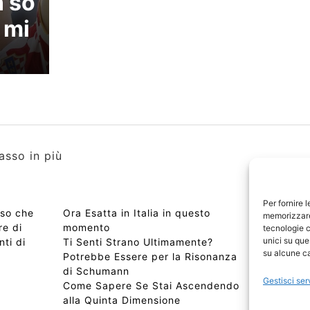
n so
 mi
asso in più
Per fornire 
nso che
Ora Esatta in Italia in questo
Copyri
memorizzare 
re di
momento
Edizio
tecnologie c
unici su que
ti di
Ti Senti Strano Ultimamente?
Chi Si
su alcune ca
Potrebbe Essere per la Risonanza
📰 Con
di Schumann
Privac
Gestisci ser
Come Sapere Se Stai Ascendendo
Sitem
alla Quinta Dimensione