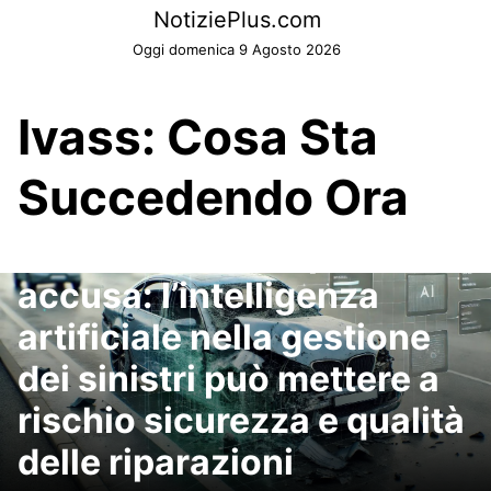
Skip
NotiziePlus.com
to
Oggi domenica 9 Agosto 2026
content
Ivass: Cosa Sta
Succedendo Ora
Assicurazioni, Aiped
accusa: l’intelligenza
artificiale nella gestione
dei sinistri può mettere a
rischio sicurezza e qualità
delle riparazioni