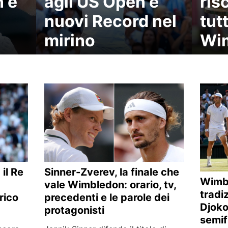
n è
agli US Open e
ris
nuovi Record nel
tutt
mirino
Wi
il Re
Sinner-Zverev, la finale che
Wimb
vale Wimbledon: orario, tv,
tradi
orico
precedenti e le parole dei
Djoko
protagonisti
semif