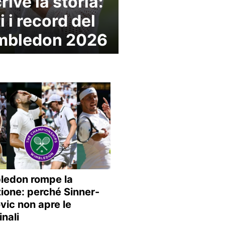
crive la storia:
i i record del
mbledon 2026
ledon rompe la
zione: perché Sinner-
vic non apre le
inali