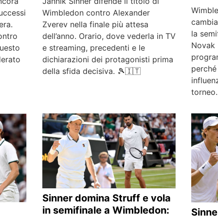
ncora
Jannik Sinner difende il titolo di
Wimble
uccessi
Wimbledon contro Alexander
cambia
era.
Zverev nella finale più attesa
la semi
ontro
dell’anno. Orario, dove vederla in TV
Novak D
questo
e streaming, precedenti e le
progra
derato
dichiarazioni dei protagonisti prima
perché
della sfida decisiva. 🎾🇮🇹
influen
torneo.
Sinner domina Struff e vola
in semifinale a Wimbledon:
Sinne