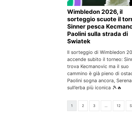
Wimbledon 2026, il
sorteggio scuote il tor
Sinner pesca Kecmano
Paolini sulla strada di
Swiatek
Il sorteggio di Wimbledon 2
accende subito il torneo: Sin
trova Kecmanovic ma il suo
cammino è già pieno di ostac
Paolini sogna ancora, Serena
sull’erba più iconica 🎾🔥
1
2
3
…
12
S