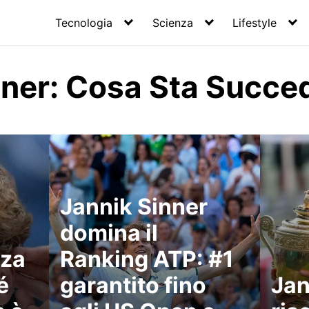
Tecnologia
Scienza
Lifestyle
nner: Cosa Sta Succe
Jannik Sinner
domina il
nza
Ranking ATP: #1
é
garantito fino
Jan