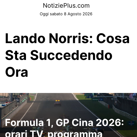
Skip
NotiziePlus.com
to
Oggi sabato 8 Agosto 2026
content
Lando Norris: Cosa
Sta Succedendo
Ora
Formula 1, GP Cina 2026:
orari TV, programma