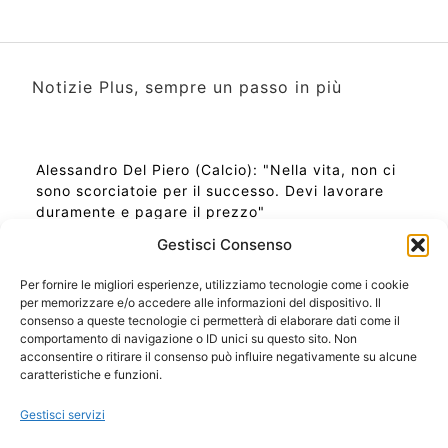
Notizie Plus, sempre un passo in più
Alessandro Del Piero (Calcio): "Nella vita, non ci
sono scorciatoie per il successo. Devi lavorare
duramente e pagare il prezzo"
Gestisci Consenso
Per fornire le migliori esperienze, utilizziamo tecnologie come i cookie
per memorizzare e/o accedere alle informazioni del dispositivo. Il
Ora Esatta in Italia in questo momento
consenso a queste tecnologie ci permetterà di elaborare dati come il
Ti Senti Strano Ultimamente? Potrebbe Essere per
comportamento di navigazione o ID unici su questo sito. Non
la Risonanza di Schumann
acconsentire o ritirare il consenso può influire negativamente su alcune
Come Sapere Se Stai Ascendendo alla Quinta
caratteristiche e funzioni.
Dimensione
Gestisci servizi