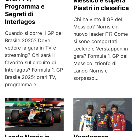
Messico e supera
Programma e
Piastri in classifica
Segreti di
Chi ha vinto il GP del
Interlagos
Messico? Norris è il
Quando si corre il GP del
nuovo leader F1? Come
Brasile 2025? Dove
si sono comportati
vedere la gara in TV e
Leclerc e Verstappen in
streaming? Chi sarà il
gara? Formula 1, GP del
favorito sul circuito di
Messico: trionfo di
Interlagos? Formula 1, GP
Lando Norris e
Brasile 2025: orari TV,
sorpasso…
programma e…
Lando Norris in
Verstappen