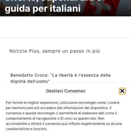
guida per italiani
Notizie Plus, sempre un passo in più
Benedetto Croce: "La libertà è l'essenza della
dignità dell'uomo"
Gestisci Consenso
Per fornire le migliori esperienze, utilizziamo tecnologie come i cookie
per memorizzare e/o accedere alle informazioni del dispositivo. Il
Ora Esatta in Italia in questo momento
consenso a queste tecnologie ci permetterà di elaborare dati come il
Ti Senti Strano Ultimamente? Potrebbe Essere per
comportamento di navigazione o ID unici su questo sito. Non
la Risonanza di Schumann
acconsentire o ritirare il consenso può influire negativamente su alcune
Come Sapere Se Stai Ascendendo alla Quinta
caratteristiche e funzioni.