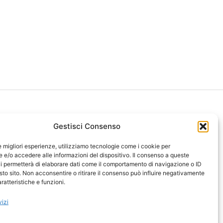
Gestisci Consenso
le migliori esperienze, utilizziamo tecnologie come i cookie per
ght 2026 NotiziePlus.com
e/o accedere alle informazioni del dispositivo. Il consenso a queste
ni Web4Star
i permetterà di elaborare dati come il comportamento di navigazione o ID
sto sito. Non acconsentire o ritirare il consenso può influire negativamente
amo: Redazione
ratteristiche e funzioni.
tenuto Umano Verificato
y Coockie
-
Pubblicità
vizi
ap
-
Feed