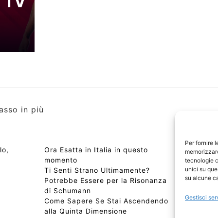
a TV
asso in più
Per fornire 
lo,
Ora Esatta in Italia in questo
Copyri
memorizzare 
momento
Edizio
tecnologie c
unici su que
Ti Senti Strano Ultimamente?
Chi Si
su alcune ca
Potrebbe Essere per la Risonanza
📰 Con
di Schumann
Privac
Gestisci ser
Come Sapere Se Stai Ascendendo
Sitem
alla Quinta Dimensione