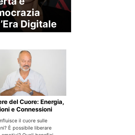
ertà e
mocrazia
l’Era Digitale
tere del Cuore: Energia,
oni e Connessioni
fluisce il cuore sulle
i? È possibile liberare