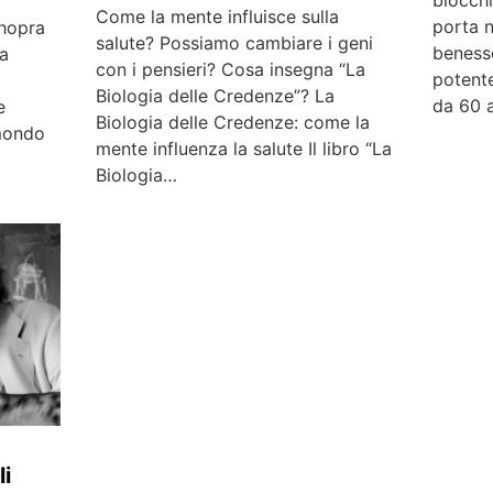
blocchi
Come la mente influisce sulla
porta n
Chopra
salute? Possiamo cambiare i geni
benesse
ta
con i pensieri? Cosa insegna “La
potente
Biologia delle Credenze”? La
da 60 
e
Biologia delle Credenze: come la
 mondo
mente influenza la salute Il libro “La
Biologia…
li