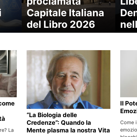
proclamata
Lib
i
Capitale Italiana
De
del Libro 2026
nel
 come
Il Po
Emozi
“La Biologia delle
tà
Credenze”: Quando la
Come in
Mente plasma la nostra Vita
emozion
ere? La