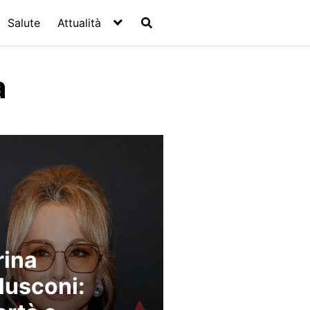
Salute
Attualità
a
ina
lusconi: