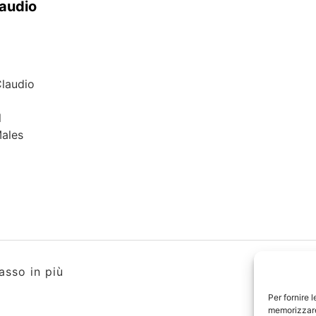
laudio
Claudio
l
Males
i
asso in più
Per fornire 
memorizzare 