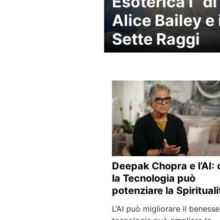
Esoterica I” di
Alice Bailey e 
Sette Raggi
Deepak Chopra e l’AI:
la Tecnologia può
potenziare la Spirituali
L’AI può migliorare il beness