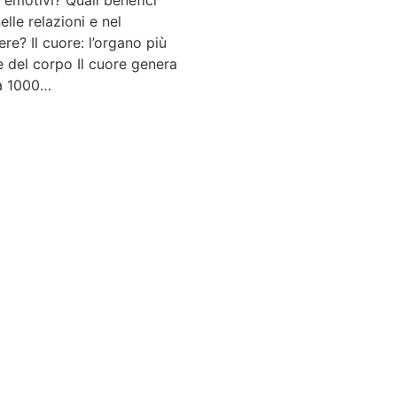
 emotivi? Quali benefici
elle relazioni e nel
re? Il cuore: l’organo più
 del corpo Il cuore genera
a 1000…