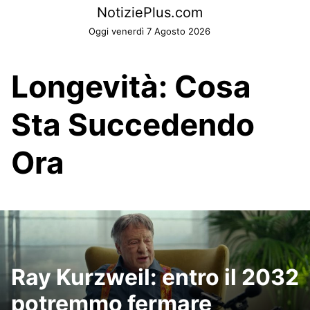
Skip
NotiziePlus.com
to
Oggi venerdì 7 Agosto 2026
content
Longevità: Cosa
Sta Succedendo
Ora
Ray Kurzweil: entro il 2032
potremmo fermare