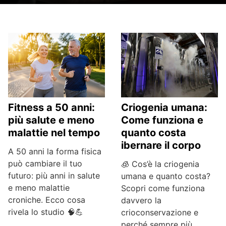
Criogenia umana:
Fitness a 50 anni:
Come funziona e
più salute e meno
quanto costa
malattie nel tempo
ibernare il corpo
A 50 anni la forma fisica
può cambiare il tuo
🧊 Cos’è la criogenia
futuro: più anni in salute
umana e quanto costa?
e meno malattie
Scopri come funziona
croniche. Ecco cosa
davvero la
rivela lo studio 🧠💪
crioconservazione e
perché sempre più