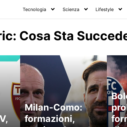
Tecnologia
Scienza
Lifestyle
ic: Cosa Sta Succed
Bol
Milan-Como:
pro
V,
formazioni,
for