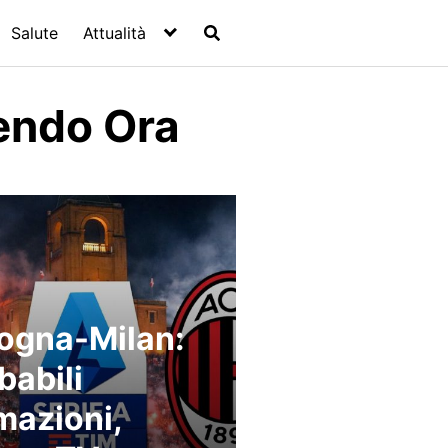
Salute
Attualità
endo Ora
ogna-Milan:
babili
mazioni,