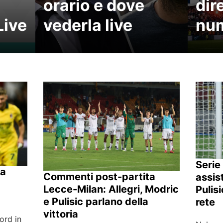
orario e dove
dir
Live
vederla live
num
Serie
la
Commenti post-partita
assis
Lecce-Milan: Allegri, Modric
Pulis
e Pulisic parlano della
rete
vittoria
ord in