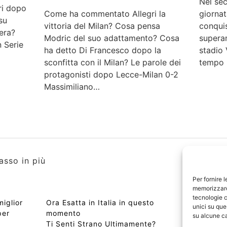
Nel se
ri dopo
giornat
Come ha commentato Allegri la
su
conquis
vittoria del Milan? Cosa pensa
era?
superan
Modric del suo adattamento? Cosa
 Serie
stadio
ha detto Di Francesco dopo la
tempo 
sconfitta con il Milan? Le parole dei
protagonisti dopo Lecce-Milan 0-2
Massimiliano…
asso in più
Per fornire 
memorizzare 
tecnologie c
miglior
Ora Esatta in Italia in questo
Copyri
unici su que
per
momento
Edizio
su alcune ca
Ti Senti Strano Ultimamente?
Chi Si