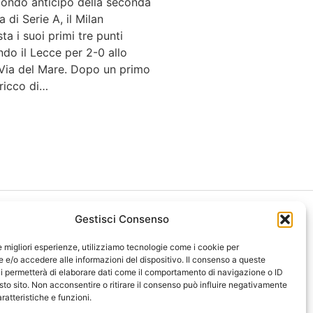
condo anticipo della seconda
a di Serie A, il Milan
ta i suoi primi tre punti
do il Lecce per 2-0 allo
 Via del Mare. Dopo un primo
ricco di…
Gestisci Consenso
le migliori esperienze, utilizziamo tecnologie come i cookie per
e/o accedere alle informazioni del dispositivo. Il consenso a queste
i permetterà di elaborare dati come il comportamento di navigazione o ID
ght 2026 NotiziePlus.com
sto sito. Non acconsentire o ritirare il consenso può influire negativamente
ni Web4Star
ratteristiche e funzioni.
amo: Redazione