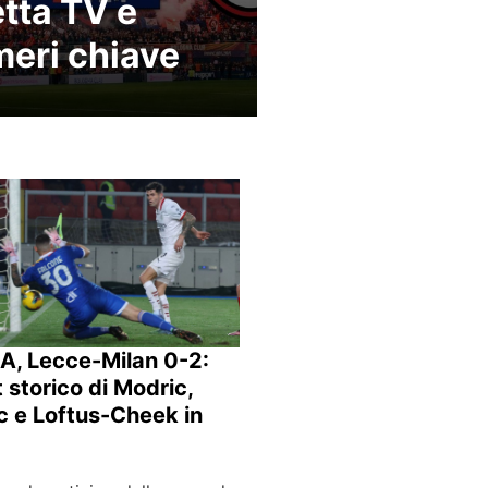
etta TV e
eri chiave
 A, Lecce-Milan 0-2:
t storico di Modric,
ic e Loftus-Cheek in