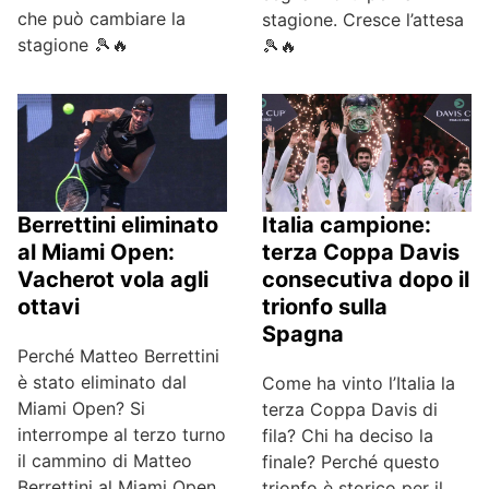
che può cambiare la
stagione. Cresce l’attesa
stagione 🎾🔥
🎾🔥
Berrettini eliminato
Italia campione:
al Miami Open:
terza Coppa Davis
Vacherot vola agli
consecutiva dopo il
ottavi
trionfo sulla
Spagna
Perché Matteo Berrettini
è stato eliminato dal
Come ha vinto l’Italia la
Miami Open? Si
terza Coppa Davis di
interrompe al terzo turno
fila? Chi ha deciso la
il cammino di Matteo
finale? Perché questo
Berrettini al Miami Open,
trionfo è storico per il