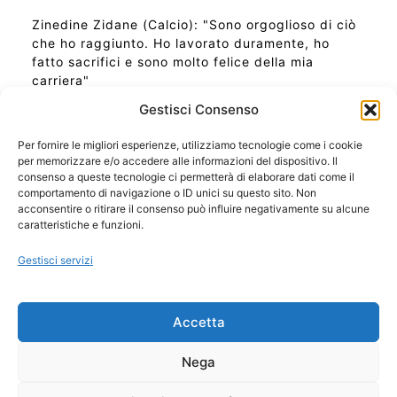
Zinedine Zidane (Calcio): "Sono orgoglioso di ciò
che ho raggiunto. Ho lavorato duramente, ho
fatto sacrifici e sono molto felice della mia
carriera"
Gestisci Consenso
Per fornire le migliori esperienze, utilizziamo tecnologie come i cookie
per memorizzare e/o accedere alle informazioni del dispositivo. Il
Ora Esatta in Italia in questo momento
consenso a queste tecnologie ci permetterà di elaborare dati come il
Ti Senti Strano Ultimamente? Potrebbe Essere per
comportamento di navigazione o ID unici su questo sito. Non
la Risonanza di Schumann
acconsentire o ritirare il consenso può influire negativamente su alcune
Come Sapere Se Stai Ascendendo alla Quinta
caratteristiche e funzioni.
Dimensione
Gestisci servizi
Copyright 2026 NotiziePlus.com
Accetta
Edizioni Web4Star
Chi Siamo: Redazione
Nega
📰 Contenuto Umano Verificato
Privacy Coockie
-
Pubblicità