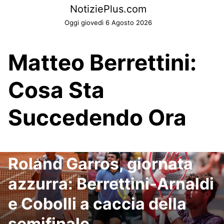
Skip
NotiziePlus.com
to
Oggi giovedì 6 Agosto 2026
content
Matteo Berrettini:
Cosa Sta
Succedendo Ora
Roland Garros, giornata
azzurra: Berrettini-Arnaldi
e Cobolli a caccia della
semifinale