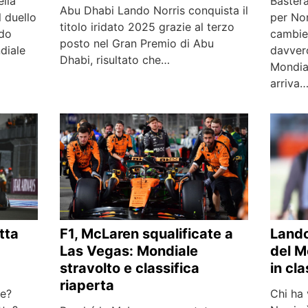
ella
Basterà
Abu Dhabi Lando Norris conquista il
 duello
per Nor
titolo iridato 2025 grazie al terzo
ndo
cambier
posto nel Gran Premio di Abu
ndiale
davvero
Dhabi, risultato che…
Mondia
arriva
tta
F1, McLaren squalificate a
Lando
Las Vegas: Mondiale
del M
stravolto e classifica
in cla
riaperta
re?
Chi ha 