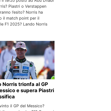
 il terzo posto ad Abu Dhabi
ris? Piastri o Verstappen
anno l’esito? Norris ha
 il match point per il
le F1 2025? Lando Norris
…
 Norris trionfa al GP
essico e supera Piastri
ssifica
vinto il GP del Messico?