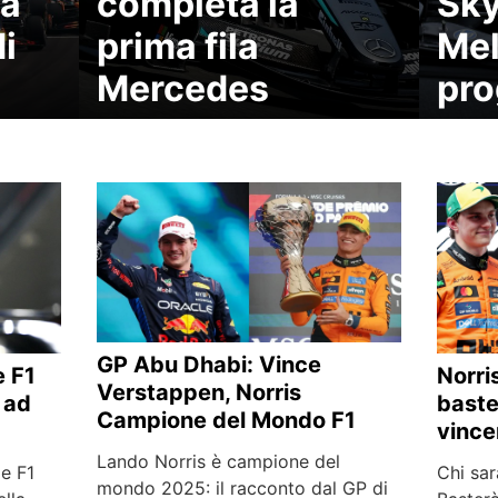
ma
completa la
Sky
di
prima fila
Mel
Mercedes
pr
GP Abu Dhabi: Vince
e F1
Norri
Verstappen, Norris
 ad
baste
Campione del Mondo F1
vince
Lando Norris è campione del
le F1
Chi sa
mondo 2025: il racconto dal GP di