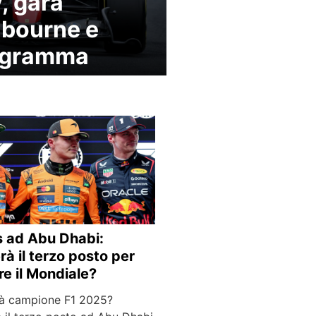
, gara
bourne e
ogramma
s ad Abu Dhabi:
rà il terzo posto per
re il Mondiale?
rà campione F1 2025?