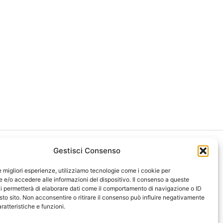
Gestisci Consenso
le migliori esperienze, utilizziamo tecnologie come i cookie per
e/o accedere alle informazioni del dispositivo. Il consenso a queste
i permetterà di elaborare dati come il comportamento di navigazione o ID
ght 2026 NotiziePlus.com
sto sito. Non acconsentire o ritirare il consenso può influire negativamente
ni Web4Star
ratteristiche e funzioni.
amo: Redazione