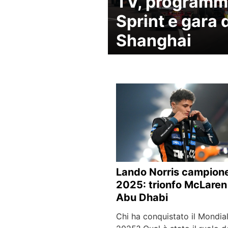
TV, program
Sprint e gara 
Shanghai
Lando Norris campion
2025: trionfo McLaren
Abu Dhabi
Chi ha conquistato il Mondia