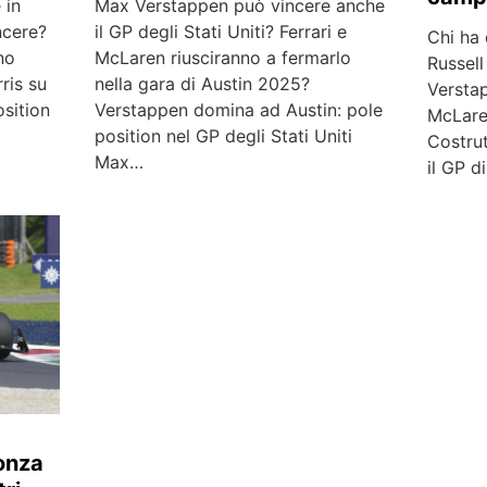
 in
Max Verstappen può vincere anche
ncere?
il GP degli Stati Uniti? Ferrari e
Chi ha
no
McLaren riusciranno a fermarlo
Russell
ris su
nella gara di Austin 2025?
Versta
sition
Verstappen domina ad Austin: pole
McLaren
position nel GP degli Stati Uniti
Costru
Max…
il GP d
onza