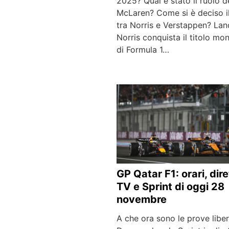
2025? Qual è stato il ruolo d
McLaren? Come si è deciso il
tra Norris e Verstappen? La
Norris conquista il titolo mo
di Formula 1…
GP Qatar F1: orari, dire
TV e Sprint di oggi 28
novembre
A che ora sono le prove libe