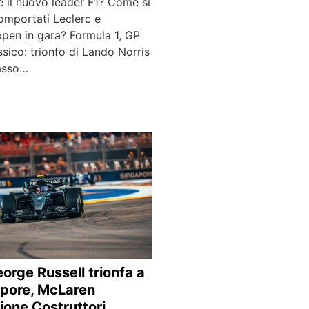
è il nuovo leader F1? Come si
omportati Leclerc e
ppen in gara? Formula 1, GP
sico: trionfo di Lando Norris
asso…
eorge Russell trionfa a
pore, McLaren
one Costruttori