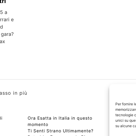
tri
25 a
rari e
ad
 gara?
Max
asso in più
Per fornire 
memorizzare 
tecnologie c
di
Ora Esatta in Italia in questo
Copyri
unici su que
momento
Edizio
su alcune ca
Ti Senti Strano Ultimamente?
Chi Si