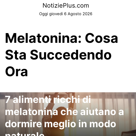
Skip
NotiziePlus.com
to
Oggi giovedì 6 Agosto 2026
content
Melatonina: Cosa
Sta Succedendo
Ora
7 alimenti ricchi di
melatonina che aiutano a
dormire meglio in modo
naturale