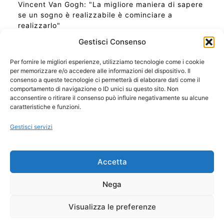
Vincent Van Gogh: "La migliore maniera di sapere
se un sogno è realizzabile è cominciare a
realizzarlo"
Gestisci Consenso
Per fornire le migliori esperienze, utilizziamo tecnologie come i cookie
per memorizzare e/o accedere alle informazioni del dispositivo. Il
Ora Esatta in Italia in questo momento
consenso a queste tecnologie ci permetterà di elaborare dati come il
Ti Senti Strano Ultimamente? Potrebbe Essere per
comportamento di navigazione o ID unici su questo sito. Non
la Risonanza di Schumann
acconsentire o ritirare il consenso può influire negativamente su alcune
Come Sapere Se Stai Ascendendo alla Quinta
caratteristiche e funzioni.
Dimensione
Gestisci servizi
Copyright 2026 NotiziePlus.com
Accetta
Edizioni Web4Star
Chi Siamo: Redazione
Nega
📰 Contenuto Umano Verificato
Privacy Coockie
-
Pubblicità
Visualizza le preferenze
Sitemap
-
Feed