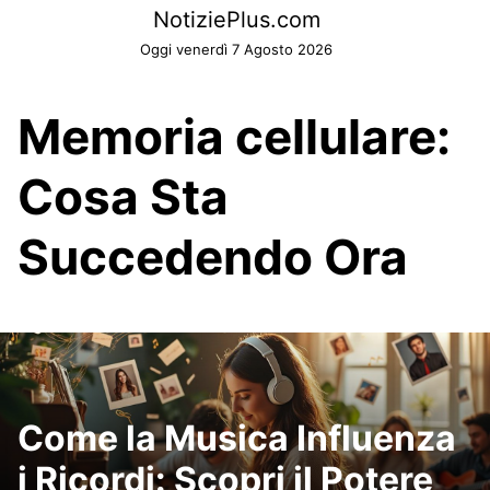
Skip
NotiziePlus.com
to
Oggi venerdì 7 Agosto 2026
content
Memoria cellulare:
Cosa Sta
Succedendo Ora
Come la Musica Influenza
i Ricordi: Scopri il Potere