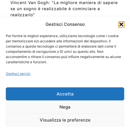
Vincent Van Gogh: "La migliore maniera di sapere
se un sogno è realizzabile è cominciare a
realizzarlo"
Gestisci Consenso
Per fornire le migliori esperienze, utilizziamo tecnologie come i cookie
per memorizzare e/o accedere alle informazioni del dispositivo. Il
Ora Esatta in Italia in questo momento
consenso a queste tecnologie ci permetterà di elaborare dati come il
Ti Senti Strano Ultimamente? Potrebbe Essere per
comportamento di navigazione o ID unici su questo sito. Non
la Risonanza di Schumann
acconsentire o ritirare il consenso può influire negativamente su alcune
Come Sapere Se Stai Ascendendo alla Quinta
caratteristiche e funzioni.
Dimensione
Gestisci servizi
Copyright 2026 NotiziePlus.com
Accetta
Edizioni Web4Star
Chi Siamo: Redazione
Nega
📰 Contenuto Umano Verificato
Privacy Coockie
-
Pubblicità
Visualizza le preferenze
Sitemap
-
Feed