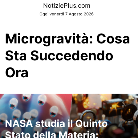
Skip
NotiziePlus.com
to
Oggi venerdì 7 Agosto 2026
content
Microgravità: Cosa
Sta Succedendo
Ora
NASA studia il Quinto
Stato della Materia: