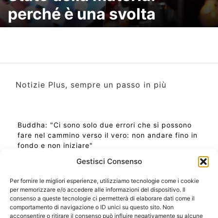
perché è una svolta
Notizie Plus, sempre un passo in più
Buddha: "Ci sono solo due errori che si possono
fare nel cammino verso il vero: non andare fino in
fondo e non iniziare"
Gestisci Consenso
Per fornire le migliori esperienze, utilizziamo tecnologie come i cookie
per memorizzare e/o accedere alle informazioni del dispositivo. Il
Ora Esatta in Italia in questo momento
consenso a queste tecnologie ci permetterà di elaborare dati come il
Ti Senti Strano Ultimamente? Potrebbe Essere per
comportamento di navigazione o ID unici su questo sito. Non
la Risonanza di Schumann
acconsentire o ritirare il consenso può influire negativamente su alcune