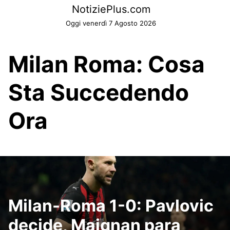
Skip
NotiziePlus.com
to
Oggi venerdì 7 Agosto 2026
content
Milan Roma: Cosa
Sta Succedendo
Ora
Milan-Roma 1-0: Pavlovic
decide, Maignan para