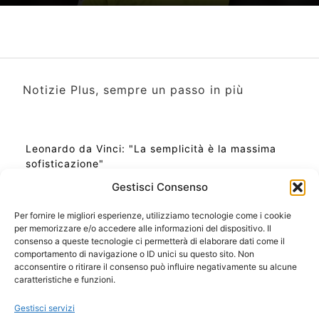
Notizie Plus, sempre un passo in più
Leonardo da Vinci: "La semplicità è la massima
sofisticazione"
Gestisci Consenso
Per fornire le migliori esperienze, utilizziamo tecnologie come i cookie
per memorizzare e/o accedere alle informazioni del dispositivo. Il
Ora Esatta in Italia in questo momento
consenso a queste tecnologie ci permetterà di elaborare dati come il
Ti Senti Strano Ultimamente? Potrebbe Essere per
comportamento di navigazione o ID unici su questo sito. Non
la Risonanza di Schumann
acconsentire o ritirare il consenso può influire negativamente su alcune
Come Sapere Se Stai Ascendendo alla Quinta
caratteristiche e funzioni.
Dimensione
Gestisci servizi