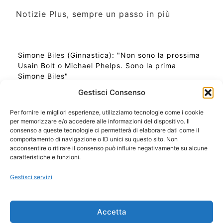
Notizie Plus, sempre un passo in più
Simone Biles (Ginnastica): "Non sono la prossima
Usain Bolt o Michael Phelps. Sono la prima
Simone Biles"
Gestisci Consenso
Per fornire le migliori esperienze, utilizziamo tecnologie come i cookie
per memorizzare e/o accedere alle informazioni del dispositivo. Il
Ora Esatta in Italia in questo momento
consenso a queste tecnologie ci permetterà di elaborare dati come il
Ti Senti Strano Ultimamente? Potrebbe Essere per
comportamento di navigazione o ID unici su questo sito. Non
la Risonanza di Schumann
acconsentire o ritirare il consenso può influire negativamente su alcune
Come Sapere Se Stai Ascendendo alla Quinta
caratteristiche e funzioni.
Dimensione
Gestisci servizi
Copyright 2026 NotiziePlus.com
Accetta
Edizioni Web4Star