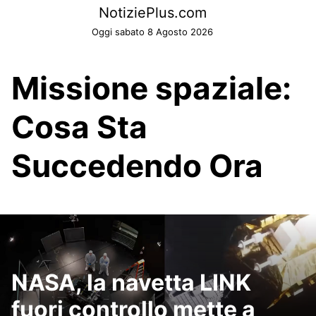
Skip
NotiziePlus.com
to
Oggi sabato 8 Agosto 2026
content
Missione spaziale:
Cosa Sta
Succedendo Ora
NASA, la navetta LINK
fuori controllo mette a