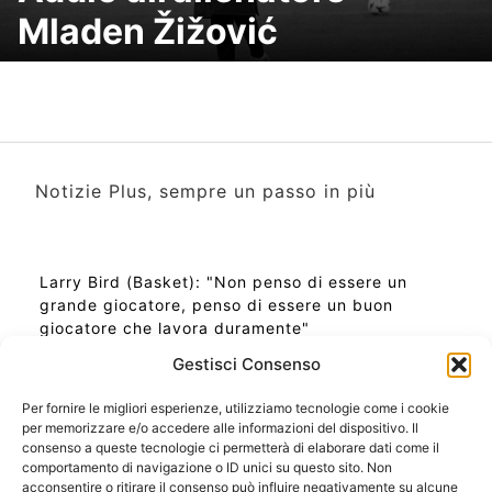
Mladen Žižović
Notizie Plus, sempre un passo in più
Larry Bird (Basket): "Non penso di essere un
grande giocatore, penso di essere un buon
giocatore che lavora duramente"
Gestisci Consenso
Per fornire le migliori esperienze, utilizziamo tecnologie come i cookie
per memorizzare e/o accedere alle informazioni del dispositivo. Il
Ora Esatta in Italia in questo momento
consenso a queste tecnologie ci permetterà di elaborare dati come il
Ti Senti Strano Ultimamente? Potrebbe Essere per
comportamento di navigazione o ID unici su questo sito. Non
la Risonanza di Schumann
acconsentire o ritirare il consenso può influire negativamente su alcune