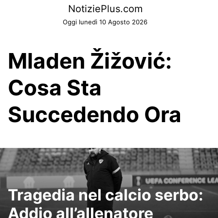
Skip
NotiziePlus.com
to
Oggi lunedì 10 Agosto 2026
content
Mladen Žižović:
Cosa Sta
Succedendo Ora
Tragedia nel calcio serbo:
Addio all’allenatore