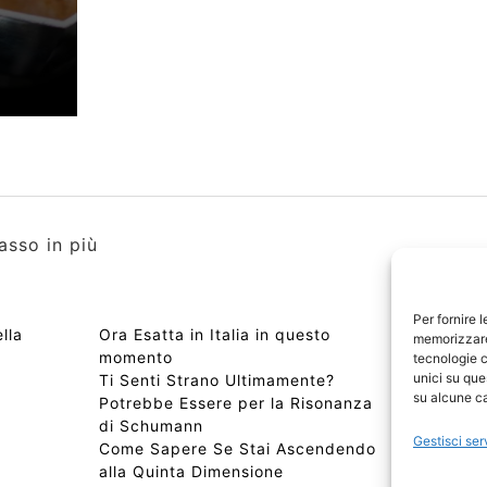
asso in più
Per fornire 
lla
Ora Esatta in Italia in questo
Copyri
memorizzare 
momento
Edizio
tecnologie c
unici su que
Ti Senti Strano Ultimamente?
Chi Si
su alcune ca
Potrebbe Essere per la Risonanza
📰 Con
di Schumann
Privac
Gestisci ser
Come Sapere Se Stai Ascendendo
Sitem
alla Quinta Dimensione