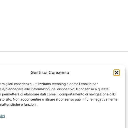
Gestisci Consenso
le migliori esperienze, utilizziamo tecnologie come i cookie per
ght 2026 NotiziePlus.com
e/o accedere alle informazioni del dispositivo. Il consenso a queste
ni Web4Star
i permetterà di elaborare dati come il comportamento di navigazione o ID
sto sito. Non acconsentire o ritirare il consenso può influire negativamente
amo: Redazione
ratteristiche e funzioni.
tenuto Umano Verificato
y Coockie
-
Pubblicità
vizi
ap
-
Feed