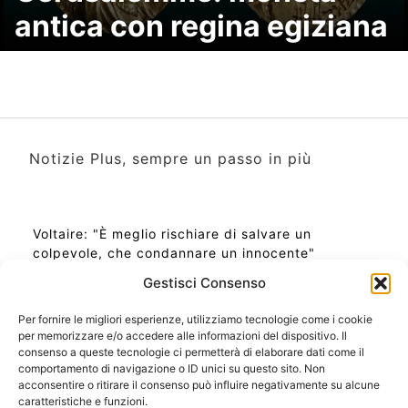
antica con regina egiziana
Notizie Plus, sempre un passo in più
Voltaire: "È meglio rischiare di salvare un
colpevole, che condannare un innocente"
Gestisci Consenso
Per fornire le migliori esperienze, utilizziamo tecnologie come i cookie
per memorizzare e/o accedere alle informazioni del dispositivo. Il
Ora Esatta in Italia in questo momento
consenso a queste tecnologie ci permetterà di elaborare dati come il
Ti Senti Strano Ultimamente? Potrebbe Essere per
comportamento di navigazione o ID unici su questo sito. Non
la Risonanza di Schumann
acconsentire o ritirare il consenso può influire negativamente su alcune
Come Sapere Se Stai Ascendendo alla Quinta
caratteristiche e funzioni.