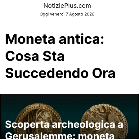
Skip
NotiziePlus.com
to
Oggi venerdì 7 Agosto 2026
content
Moneta antica:
Cosa Sta
Succedendo Ora
Scoperta archeologica a
Gerusalemme: moneta