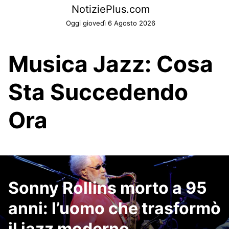
Skip
NotiziePlus.com
to
Oggi giovedì 6 Agosto 2026
content
Musica Jazz: Cosa
Sta Succedendo
Ora
Sonny Rollins morto a 95
anni: l’uomo che trasformò
il jazz moderno