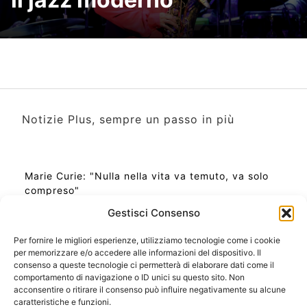
Notizie Plus, sempre un passo in più
Marie Curie: "Nulla nella vita va temuto, va solo
compreso"
Gestisci Consenso
Per fornire le migliori esperienze, utilizziamo tecnologie come i cookie
per memorizzare e/o accedere alle informazioni del dispositivo. Il
Ora Esatta in Italia in questo momento
consenso a queste tecnologie ci permetterà di elaborare dati come il
Ti Senti Strano Ultimamente? Potrebbe Essere per
comportamento di navigazione o ID unici su questo sito. Non
la Risonanza di Schumann
acconsentire o ritirare il consenso può influire negativamente su alcune
Come Sapere Se Stai Ascendendo alla Quinta
caratteristiche e funzioni.