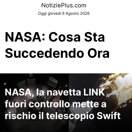
Skip
NotiziePlus.com
to
Oggi giovedì 6 Agosto 2026
content
NASA: Cosa Sta
Succedendo Ora
NASA, la navetta LINK
fuori controllo mette a
rischio il telescopio Swift