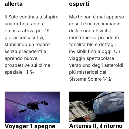
esperti
allerta
Marte non è mai apparso
Il Sole continua a stupire:
così. Le nuove immagini
una raffica radio è
della sonda Psyche
rimasta attiva per 19
mostrano sorprendenti
giorni consecutivi,
tonalità blu e dettagli
stabilendo un record
invisibili fino a oggi. Un
senza precedenti e
viaggio spettacolare
aprendo nuove
verso uno degli asteroidi
prospettive sul clima
più misteriosi del
spaziale. ☀️🚀
Sistema Solare 🚀🔭
Artemis II, il ritorno
Voyager 1 spegne