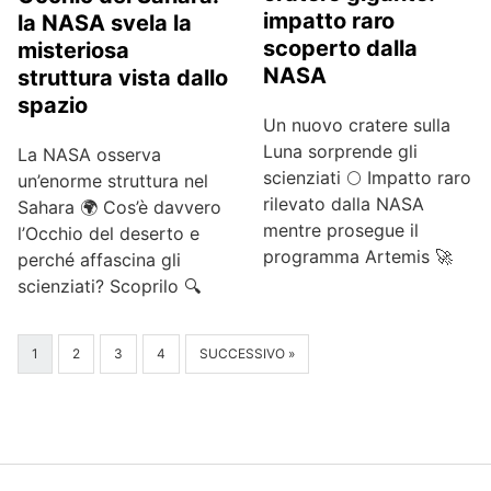
impatto raro
la NASA svela la
scoperto dalla
misteriosa
NASA
struttura vista dallo
spazio
Un nuovo cratere sulla
Luna sorprende gli
La NASA osserva
scienziati 🌕 Impatto raro
un’enorme struttura nel
rilevato dalla NASA
Sahara 🌍 Cos’è davvero
mentre prosegue il
l’Occhio del deserto e
programma Artemis 🚀
perché affascina gli
scienziati? Scoprilo 🔍
1
2
3
4
SUCCESSIVO »