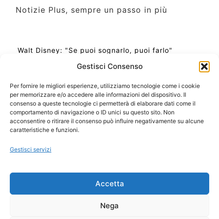
Notizie Plus, sempre un passo in più
Walt Disney: "Se puoi sognarlo, puoi farlo"
Gestisci Consenso
Per fornire le migliori esperienze, utilizziamo tecnologie come i cookie
per memorizzare e/o accedere alle informazioni del dispositivo. Il
Ora Esatta in Italia in questo momento
consenso a queste tecnologie ci permetterà di elaborare dati come il
Ti Senti Strano Ultimamente? Potrebbe Essere per
comportamento di navigazione o ID unici su questo sito. Non
la Risonanza di Schumann
acconsentire o ritirare il consenso può influire negativamente su alcune
Come Sapere Se Stai Ascendendo alla Quinta
caratteristiche e funzioni.
Dimensione
Gestisci servizi
Copyright 2026 NotiziePlus.com
Accetta
Edizioni Web4Star
Chi Siamo: Redazione
Nega
📰 Contenuto Umano Verificato