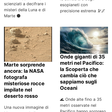
scienziati a decifrare i
esopianeti con
misteri della Luna e di
precisione estrema 🔭🌌
Marte 🌑
Onde giganti di 35
metri nel Pacifico:
Marte sorprende
la Scoperta che
ancora: la NASA
cambia ciò che
fotografa
sappiamo sugli
misteriose rocce
Oceani
impilate nel
deserto rosso
🌊 Onde alte fino a 35
metri osservate nel
Una nuova immagine di
Pacifico hanno sorpreso