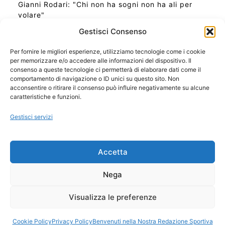
Gianni Rodari: "Chi non ha sogni non ha ali per
volare"
Gestisci Consenso
Per fornire le migliori esperienze, utilizziamo tecnologie come i cookie
per memorizzare e/o accedere alle informazioni del dispositivo. Il
Ora Esatta in Italia in questo momento
consenso a queste tecnologie ci permetterà di elaborare dati come il
Ti Senti Strano Ultimamente? Potrebbe Essere per
comportamento di navigazione o ID unici su questo sito. Non
la Risonanza di Schumann
acconsentire o ritirare il consenso può influire negativamente su alcune
Come Sapere Se Stai Ascendendo alla Quinta
caratteristiche e funzioni.
Dimensione
Gestisci servizi
Copyright 2026 NotiziePlus.com
Accetta
Edizioni Web4Star
Chi Siamo: Redazione
Nega
📰 Contenuto Umano Verificato
Privacy Coockie
-
Pubblicità
Visualizza le preferenze
Sitemap
-
Feed
Cookie Policy
Privacy Policy
Benvenuti nella Nostra Redazione Sportiva