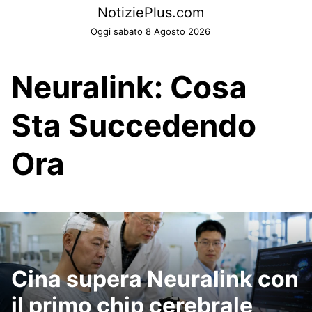
Skip
NotiziePlus.com
to
Oggi sabato 8 Agosto 2026
content
Neuralink: Cosa
Sta Succedendo
Ora
Cina supera Neuralink con
il primo chip cerebrale