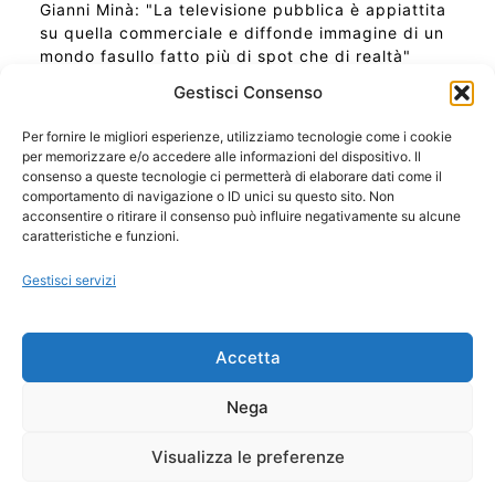
Gianni Minà: "La televisione pubblica è appiattita
su quella commerciale e diffonde immagine di un
mondo fasullo fatto più di spot che di realtà"
Gestisci Consenso
Per fornire le migliori esperienze, utilizziamo tecnologie come i cookie
per memorizzare e/o accedere alle informazioni del dispositivo. Il
Ora Esatta in Italia in questo momento
consenso a queste tecnologie ci permetterà di elaborare dati come il
Ti Senti Strano Ultimamente? Potrebbe Essere per
comportamento di navigazione o ID unici su questo sito. Non
la Risonanza di Schumann
acconsentire o ritirare il consenso può influire negativamente su alcune
Come Sapere Se Stai Ascendendo alla Quinta
caratteristiche e funzioni.
Dimensione
Gestisci servizi
Copyright 2026 NotiziePlus.com
Accetta
Edizioni Web4Star
Chi Siamo: Redazione
Nega
📰 Contenuto Umano Verificato
Privacy Coockie
-
Pubblicità
Visualizza le preferenze
Sitemap
-
Feed