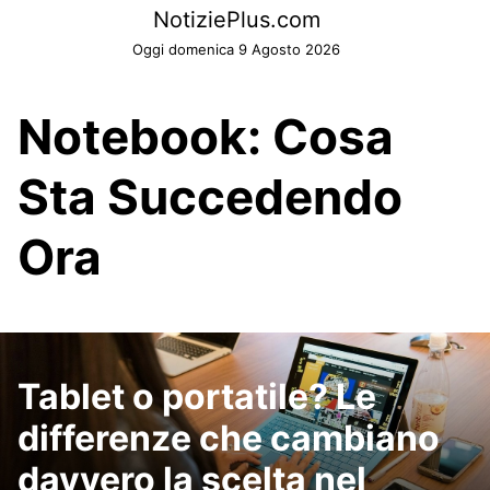
Skip
NotiziePlus.com
to
Oggi domenica 9 Agosto 2026
content
Notebook: Cosa
Sta Succedendo
Ora
Tablet o portatile? Le
differenze che cambiano
davvero la scelta nel