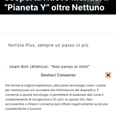
“Pianeta Y” oltre Nettuno
Notizie Plus, sempre un passo in più
Usain Bolt (Atletica): "Non penso ai limiti"
Gestisci Consenso
Per fornire le migliori esperienze, utilizziamo tecnologie come i cookie
per memorizzare e/o accedere alle informazioni del dispositivo. Il
Ora Esatta in Italia in questo momento
consenso a queste tecnologie ci permetterà di elaborare dati come il
Ti Senti Strano Ultimamente? Potrebbe Essere per
comportamento di navigazione o ID unici su questo sito. Non
la Risonanza di Schumann
acconsentire o ritirare il consenso può influire negativamente su alcune
Come Sapere Se Stai Ascendendo alla Quinta
caratteristiche e funzioni.
Dimensione