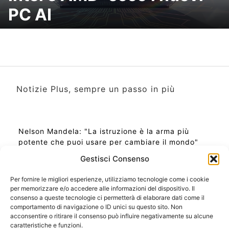
PC AI
Notizie Plus, sempre un passo in più
Nelson Mandela: "La istruzione è la arma più
potente che puoi usare per cambiare il mondo"
Gestisci Consenso
Per fornire le migliori esperienze, utilizziamo tecnologie come i cookie
per memorizzare e/o accedere alle informazioni del dispositivo. Il
Ora Esatta in Italia in questo momento
consenso a queste tecnologie ci permetterà di elaborare dati come il
Ti Senti Strano Ultimamente? Potrebbe Essere per
comportamento di navigazione o ID unici su questo sito. Non
la Risonanza di Schumann
acconsentire o ritirare il consenso può influire negativamente su alcune
Come Sapere Se Stai Ascendendo alla Quinta
caratteristiche e funzioni.