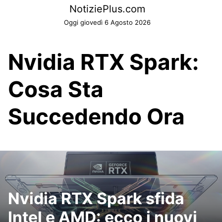
Skip
NotiziePlus.com
to
Oggi giovedì 6 Agosto 2026
content
Nvidia RTX Spark:
Cosa Sta
Succedendo Ora
Nvidia RTX Spark sfida
Intel e AMD: ecco i nuovi