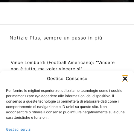
Notizie Plus, sempre un passo in più
Vince Lombardi (Football Americano): "Vincere
non è tutto, ma voler vincere sì"
Gestisci Consenso
Per fornire le migliori esperienze, utilizziamo tecnologie come i cookie
per memorizzare e/o accedere alle informazioni del dispositivo. Il
Ora Esatta in Italia in questo momento
consenso a queste tecnologie ci permetterà di elaborare dati come il
Ti Senti Strano Ultimamente? Potrebbe Essere per
comportamento di navigazione o ID unici su questo sito. Non
la Risonanza di Schumann
acconsentire o ritirare il consenso può influire negativamente su alcune
Come Sapere Se Stai Ascendendo alla Quinta
caratteristiche e funzioni.
Dimensione
Gestisci servizi