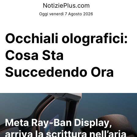
Skip
NotiziePlus.com
to
Oggi venerdì 7 Agosto 2026
content
Occhiali olografici:
Cosa Sta
Succedendo Ora
Meta Ray-Ban Display,
arriva la scrittura nell’aria