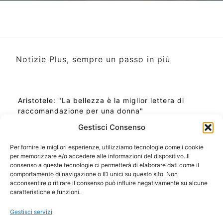
Notizie Plus, sempre un passo in più
Aristotele: "La bellezza è la miglior lettera di
raccomandazione per una donna"
Gestisci Consenso
Per fornire le migliori esperienze, utilizziamo tecnologie come i cookie
per memorizzare e/o accedere alle informazioni del dispositivo. Il
Ora Esatta in Italia in questo momento
consenso a queste tecnologie ci permetterà di elaborare dati come il
Ti Senti Strano Ultimamente? Potrebbe Essere per
comportamento di navigazione o ID unici su questo sito. Non
la Risonanza di Schumann
acconsentire o ritirare il consenso può influire negativamente su alcune
Come Sapere Se Stai Ascendendo alla Quinta
caratteristiche e funzioni.
Dimensione
Gestisci servizi