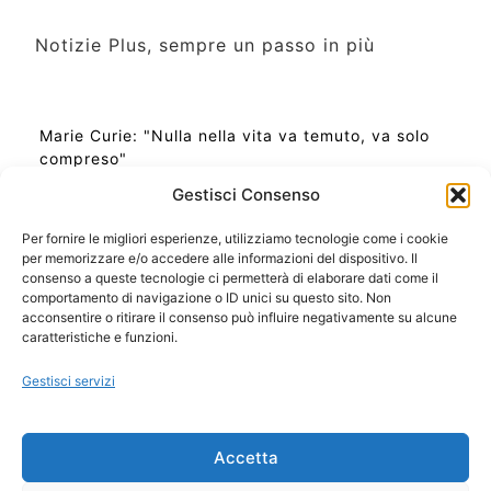
Notizie Plus, sempre un passo in più
Marie Curie: "Nulla nella vita va temuto, va solo
compreso"
Gestisci Consenso
Per fornire le migliori esperienze, utilizziamo tecnologie come i cookie
per memorizzare e/o accedere alle informazioni del dispositivo. Il
Ora Esatta in Italia in questo momento
consenso a queste tecnologie ci permetterà di elaborare dati come il
Ti Senti Strano Ultimamente? Potrebbe Essere per
comportamento di navigazione o ID unici su questo sito. Non
la Risonanza di Schumann
acconsentire o ritirare il consenso può influire negativamente su alcune
Come Sapere Se Stai Ascendendo alla Quinta
caratteristiche e funzioni.
Dimensione
Gestisci servizi
Copyright 2026 NotiziePlus.com
Accetta
Edizioni Web4Star