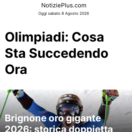
Skip
NotiziePlus.com
to
Oggi sabato 8 Agosto 2026
content
Olimpiadi: Cosa
Sta Succedendo
Ora
Brignone oro gigante
2026: storica doppietta