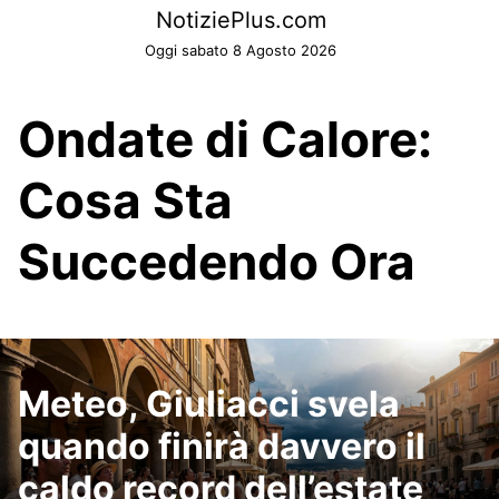
Skip
NotiziePlus.com
to
Oggi sabato 8 Agosto 2026
content
Ondate di Calore:
Cosa Sta
Succedendo Ora
Meteo, Giuliacci svela
quando finirà davvero il
caldo record dell’estate