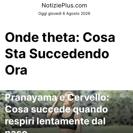
Skip
NotiziePlus.com
to
Oggi giovedì 6 Agosto 2026
content
Onde theta: Cosa
Sta Succedendo
Ora
Pranayama e Cervello:
Cosa succede quando
respiri lentamente dal
naso