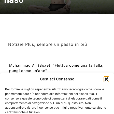
Notizie Plus, sempre un passo in più
Muhammad Ali (Boxe): "Fluttua come una farfalla,
pungi come un'ape"
Gestisci Consenso
Per fornire le migliori esperienze, utilizziamo tecnologie come i cookie
per memorizzare e/o accedere alle informazioni del dispositivo. Il
Ora Esatta in Italia in questo momento
consenso a queste tecnologie ci permetterà di elaborare dati come il
Ti Senti Strano Ultimamente? Potrebbe Essere per
comportamento di navigazione o ID unici su questo sito. Non
la Risonanza di Schumann
acconsentire o ritirare il consenso può influire negativamente su alcune
Come Sapere Se Stai Ascendendo alla Quinta
caratteristiche e funzioni.