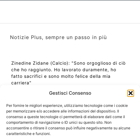
Notizie Plus, sempre un passo in più
Zinedine Zidane (Calcio): "Sono orgoglioso di ciò
che ho raggiunto. Ho lavorato duramente, ho
fatto sacrifici e sono molto felice della mia
carriera"
Gestisci Consenso
Per fornire le migliori esperienze, utilizziamo tecnologie come i cookie
per memorizzare e/o accedere alle informazioni del dispositivo. Il
Ora Esatta in Italia in questo momento
consenso a queste tecnologie ci permetterà di elaborare dati come il
Ti Senti Strano Ultimamente? Potrebbe Essere per
comportamento di navigazione o ID unici su questo sito. Non
la Risonanza di Schumann
acconsentire o ritirare il consenso può influire negativamente su alcune
Come Sapere Se Stai Ascendendo alla Quinta
caratteristiche e funzioni.
Dimensione