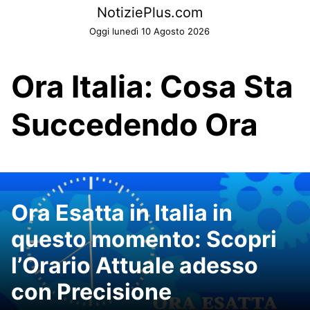
Skip
NotiziePlus.com
to
Oggi lunedì 10 Agosto 2026
content
Ora Italia: Cosa Sta
Succedendo Ora
Ora Esatta in Italia in
questo momento: Scopri
l’Orario Attuale adesso
con Precisione