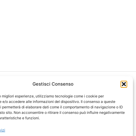
Gestisci Consenso
le migliori esperienze, utilizziamo tecnologie come i cookie per
e/o accedere alle informazioni del dispositivo. Il consenso a queste
i permetterà di elaborare dati come il comportamento di navigazione o ID
ght 2026 NotiziePlus.com
sto sito. Non acconsentire o ritirare il consenso può influire negativamente
ni Web4Star
ratteristiche e funzioni.
amo: Redazione
tenuto Umano Verificato
vizi
y Coockie
-
Pubblicità