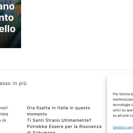
tano
nto
ello
asso in più
Per fornire 
memorizzare 
tecnologie c
rori
Ora Esatta in Italia in questo
Copyri
unici su que
mino
momento
Edizio
su alcune ca
 in
Ti Senti Strano Ultimamente?
Chi Si
Potrebbe Essere per la Risonanza
📰 Con
Gestisci ser
di Schumann
Privac