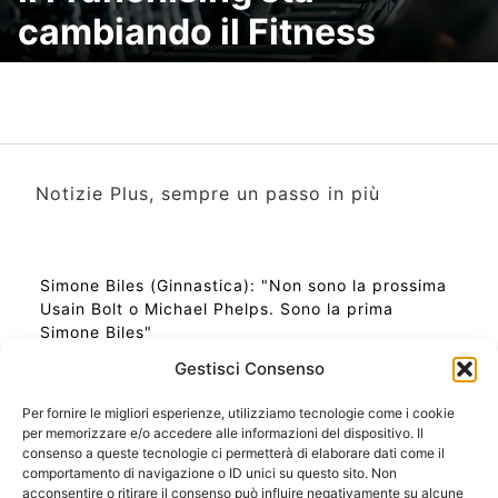
cambiando il Fitness
Notizie Plus, sempre un passo in più
Simone Biles (Ginnastica): "Non sono la prossima
Usain Bolt o Michael Phelps. Sono la prima
Simone Biles"
Gestisci Consenso
Per fornire le migliori esperienze, utilizziamo tecnologie come i cookie
per memorizzare e/o accedere alle informazioni del dispositivo. Il
Ora Esatta in Italia in questo momento
consenso a queste tecnologie ci permetterà di elaborare dati come il
Ti Senti Strano Ultimamente? Potrebbe Essere per
comportamento di navigazione o ID unici su questo sito. Non
la Risonanza di Schumann
acconsentire o ritirare il consenso può influire negativamente su alcune