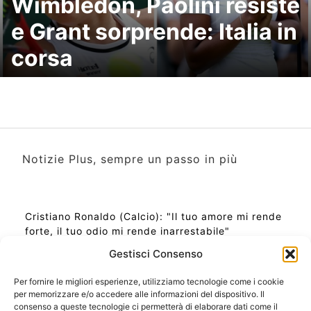
Wimbledon, Paolini resiste
e Grant sorprende: Italia in
corsa
Notizie Plus, sempre un passo in più
Cristiano Ronaldo (Calcio): "Il tuo amore mi rende
forte, il tuo odio mi rende inarrestabile"
Gestisci Consenso
Per fornire le migliori esperienze, utilizziamo tecnologie come i cookie
per memorizzare e/o accedere alle informazioni del dispositivo. Il
Ora Esatta in Italia in questo momento
consenso a queste tecnologie ci permetterà di elaborare dati come il
Ti Senti Strano Ultimamente? Potrebbe Essere per