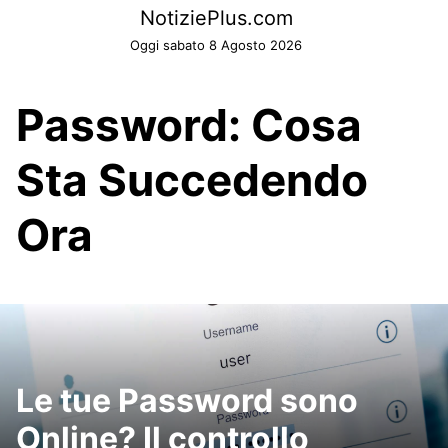
Skip
NotiziePlus.com
to
Oggi sabato 8 Agosto 2026
content
Password: Cosa
Sta Succedendo
Ora
Le tue Password sono
Online? Il controllo