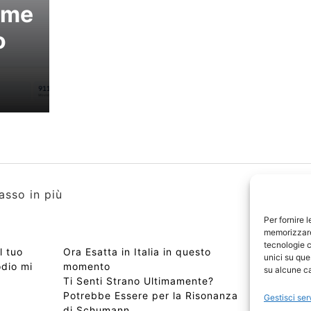
ome
o
asso in più
Per fornire 
memorizzare 
tecnologie c
l tuo
Ora Esatta in Italia in questo
Copyri
unici su que
odio mi
momento
Edizio
su alcune ca
Ti Senti Strano Ultimamente?
Chi Si
Potrebbe Essere per la Risonanza
📰 Con
Gestisci ser
di Schumann
Privac