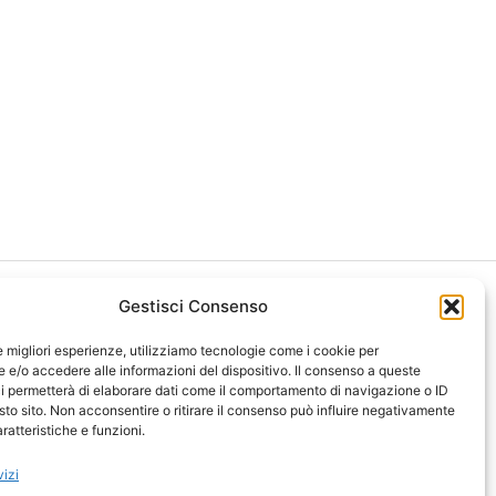
Gestisci Consenso
le migliori esperienze, utilizziamo tecnologie come i cookie per
e/o accedere alle informazioni del dispositivo. Il consenso a queste
i permetterà di elaborare dati come il comportamento di navigazione o ID
ght 2026 NotiziePlus.com
sto sito. Non acconsentire o ritirare il consenso può influire negativamente
ni Web4Star
ratteristiche e funzioni.
amo: Redazione
tenuto Umano Verificato
vizi
y Coockie
-
Pubblicità