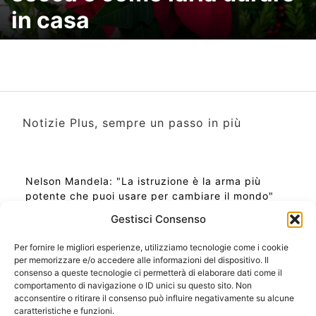
in casa
Notizie Plus, sempre un passo in più
Nelson Mandela: "La istruzione è la arma più
potente che puoi usare per cambiare il mondo"
Gestisci Consenso
Per fornire le migliori esperienze, utilizziamo tecnologie come i cookie
per memorizzare e/o accedere alle informazioni del dispositivo. Il
Ora Esatta in Italia in questo momento
consenso a queste tecnologie ci permetterà di elaborare dati come il
Ti Senti Strano Ultimamente? Potrebbe Essere per
comportamento di navigazione o ID unici su questo sito. Non
la Risonanza di Schumann
acconsentire o ritirare il consenso può influire negativamente su alcune
Come Sapere Se Stai Ascendendo alla Quinta
caratteristiche e funzioni.