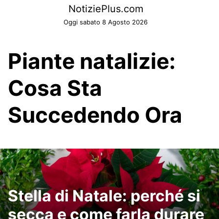
Skip
NotiziePlus.com
to
Oggi sabato 8 Agosto 2026
content
Piante natalizie:
Cosa Sta
Succedendo Ora
Stella di Natale: perché si
secca e come farla durare